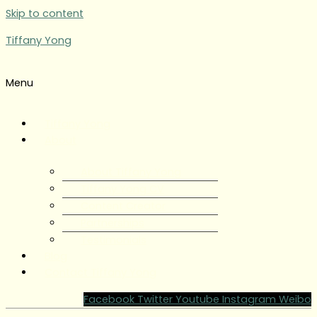
Skip to content
Tiffany Yong
Menu
Tiffany Yong
About
About Tiffany Yong
Tiffany Yong CV
Content Creator
Partnerships
Testimonials
Blog
Contact Tiffany Yong
Facebook
Twitter
Youtube
Instagram
Weibo