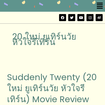
Me
Skip
to
content
F
T
Y
I
W
a
w
o
n
e
c
i
u
s
i
e
t
t
t
b
b
t
u
a
o
20 ใหม่ ยูเทิร์นวัย
o
e
b
g
o
r
e
r
หัวใจรีเทิร์น
k
a
m
Suddenly
Twenty
(20
Suddenly Twenty (20
ใหม่
ยู
ใหม่ ยูเทิร์นวัย หัวใจรี
เทิร์
นวัย
เทิร์น) Movie Review
หัวใจ
รี