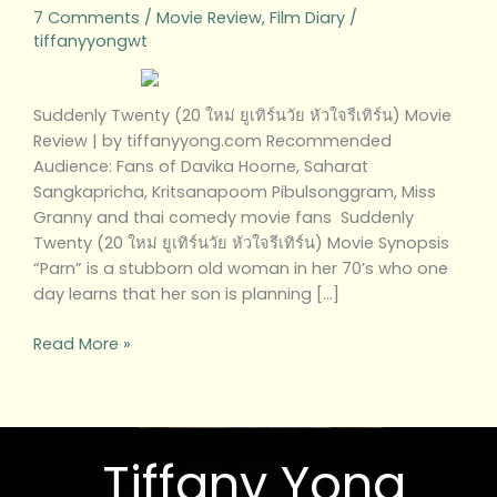
เทิร์น)
7 Comments
/
Movie Review
,
Film Diary
/
Movie
tiffanyyongwt
Review
Suddenly Twenty (20 ใหม่ ยูเทิร์นวัย หัวใจรีเทิร์น) Movie
Review | by tiffanyyong.com Recommended
Audience: Fans of Davika Hoorne, Saharat
Sangkapricha, Kritsanapoom Pibulsonggram, Miss
Granny and thai comedy movie fans Suddenly
Twenty (20 ใหม่ ยูเทิร์นวัย หัวใจรีเทิร์น) Movie Synopsis
“Parn” is a stubborn old woman in her 70’s who one
day learns that her son is planning […]
Read More »
Tiffany Yong